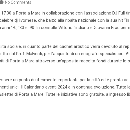
No Comments
 17.30 a Porta a Mare in collaborazione con l’associazione DJ Full t
 celebre dj livornese, che balzò alla ribalta nazionale con la sua hit “I
anni ’70, ’80 e ’90. In consolle Vittorio l’indiano e Giovanni Frau per 
ità sociale, in quanto parte del cachet artistico verrà devoluto al re
retto dal Prof. Malventi, per l’acquisto di un ecografo specialistico. A
iti di Porta a Mare attraverso un’apposita raccolta fondi durante lo 
sere un punto di riferimento importante per la città ed è pronta ad ac
nti unici. Il Calendario eventi 2024 è in continua evoluzione. Tutte le
ewsletter di Porta a Mare. Tutte le iniziative sono gratuite, a ingresso li