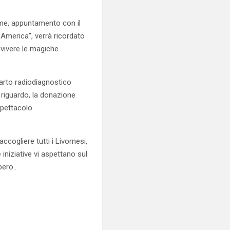
ime, appuntamento con il
n America”, verrà ricordato
rivivere le magiche
parto radiodiagnostico
l riguardo, la donazione
spettacolo.
cogliere tutti i Livornesi,
 iniziative vi aspettano sul
bero..