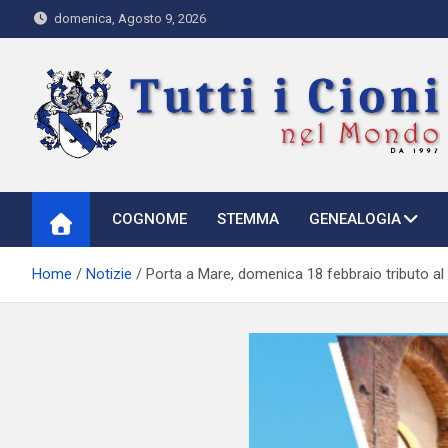
Skip
domenica, Agosto 9, 2026
to
content
Tutti i Cioni nel Mondo
Where Cioni`s come from
COGNOME
STEMMA
GENEALOGIA
Home
Notizie
Porta a Mare, domenica 18 febbraio tributo al 