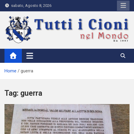
Skip
sabato, Agosto 8, 2026
to
content
Tutti i Cioni nel Mondo
Where Cioni`s come from
Home
guerra
Tag:
guerra