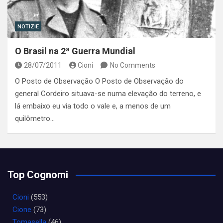
NOTIZIE
O Brasil na 2ª Guerra Mundial
28/07/2011
Cioni
No Comments
O Posto de Observação O Posto de Observação do
general Cordeiro situava-se numa elevação do terreno, e
lá embaixo eu via todo o vale e, a menos de um
quilômetro…
Top Cognomi
Cioni
(553)
Cione
(73)
Tomasella
(46)