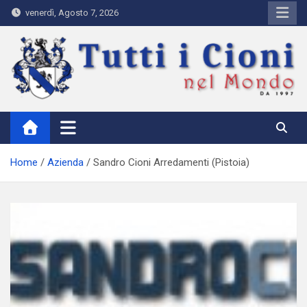
Skip
venerdì, Agosto 7, 2026
to
content
Tutti i Cioni nel Mondo
Where Cioni`s come from
Home
Azienda
Sandro Cioni Arredamenti (Pistoia)