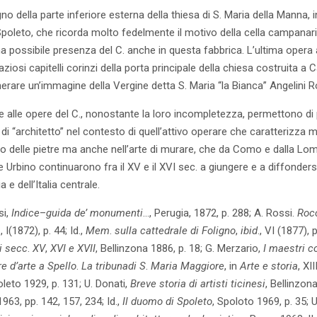
no della parte inferiore esterna della thiesa di S. Maria della Manna, i
poleto, che ricorda molto fedelmente il motivo della cella campanari
possibile presenza del C. anche in questa fabbrica. L’ultima opera attr
raziosi capitelli corinzi della porta principale della chiesa costruita 
nerare un’immagine della Vergine detta S. Maria “la Bianca” Angelini R
ta e alle opere del C., nonostante la loro incompletezza, permettono di
e di “architetto” nel contesto di quell’attivo operare che caratterizza mo
glio delle pietre ma anche nell’arte di murare, che da Como e dalla Lo
 Urbino continuarono fra il XV e il XVI sec. a giungere e a diffondersi 
 e dell’Italia centrale.
si,
Indice
–
guida de’ monumenti
…, Perugia, 1872, p. 288; A. Rossi.
Roc
a
, I(1872), p. 44; Id.,
Mem
.
sulla cattedrale di Foligno
,
ibid
., VI (1877), 
ei secc
.
XV
,
XVI e XVII
, Bellinzona 1886, p. 18; G. Merzario,
I maestri 
e d’arte a Spello
.
La tribuna
di S
.
Maria Maggiore
, in
Arte e storia
, XI
oleto 1929, p. 131; U. Donati,
Breve storia di artisti ticinesi
, Bellinzon
1963, pp. 142, 157, 234; Id.,
Il duomo di Spoleto
, Spoloto 1969, p. 35; 