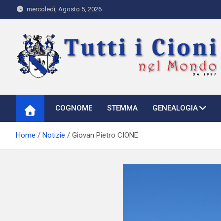
Skip
mercoledì, Agosto 5, 2026
to
content
Tutti i Cioni nel Mondo
Where Cioni`s come from
COGNOME
STEMMA
GENEALOGIA
Home
Notizie
Giovan Pietro CIONE