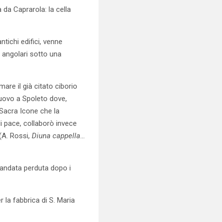
 da Caprarola: la cella
ntichi edifici, venne
 angolari sotto una
are il già citato ciborio
nuovo a Spoleto dove,
 Sacra Icone che la
i pace, collaborò invece
 (A. Rossi,
Di
una cappella
…
 andata perduta dopo i
r la fabbrica di S. Maria