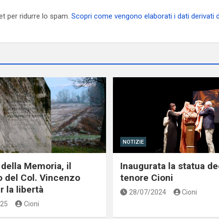
et per ridurre lo spam.
Scopri come vengono elaborati i dati derivati
NOTIZIE
della Memoria, il
Inaugurata la statua de
o del Col. Vincenzo
tenore Cioni
 la libertà
28/07/2024
Cioni
025
Cioni