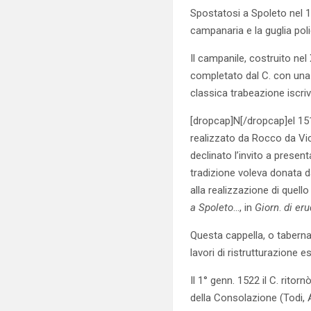
Spostatosi a Spoleto nel 1
campanaria e la guglia po
Il campanile, costruito nel
completato dal C. con una 
classica trabeazione iscriv
[dropcap]N[/dropcap]el 1516
realizzato da Rocco da Vic
declinato l’invito a presen
tradizione voleva donata d
alla realizzazione di quell
a Spoleto
…, in
Giorn
.
di eru
Questa cappella, o taberna
lavori di ristrutturazione 
Il 1° genn. 1522 il C. ritor
della Consolazione (Todi, A