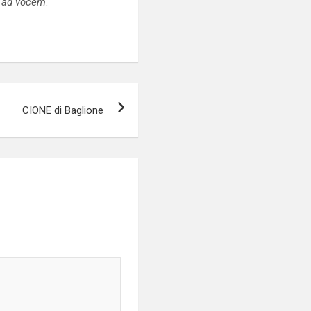
,
ad vocem
.
CIONE di Baglione