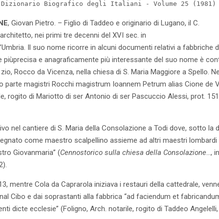
 Dizionario Biografico degli Italiani - Volume 25 (1981)
ONE
,
Giovan Pietro
. – Figlio di Taddeo e originario di Lugano, il C.
architetto, nei primi tre decenni del XVI sec. in
’Umbria. Il suo nome ricorre in alcuni documenti relativi a fabbriche de
ne piùprecisa e anagraficamente più interessante del suo nome è con
o zio, Rocco da Vicenza, nella chiesa di S. Maria Maggiore a Spello. N
pro parte magistri Rocchi magistrum Ioannem Petrum alias Cione de V
le, rogito di Mariotto di ser Antonio di ser Pascuccio Alessi, prot. 151
tivo nel cantiere di S. Maria della Consolazione a Todi dove, sotto la d
pegnato come maestro scalpellino assieme ad altri maestri lombardi
tro Giovanmaria” (
Cenno
storico sulla chiesa della Consolazione
…, i
2).
3, mentre Cola da Caprarola iniziava i restauri della cattedrale, ven
nal Cibo e dai soprastanti alla fabbrica “ad faciendum et fabricandu
ti dicte ecclesie” (Foligno, Arch. notarile, rogito di Taddeo Angelelli,