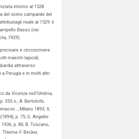
niziata intorno al 1528
a del vicino campanile del
ibuitagli risale al 1529: il
a Campello Basso (nei
ota, 1929).
 precisare e circoscrivere
lti maestri lapicidi,
mbardia attraverso
a Perugia e in molti altri
co da Vicenza nell’Umbria
,
pp. 355 s.; A. Bertolotti,
comacini
…, Milano 1893, II,
II(1894), p. 75; G. Angelini
a 1936, p. 80; B. Toscano,
U. Thieme-F. Becker,