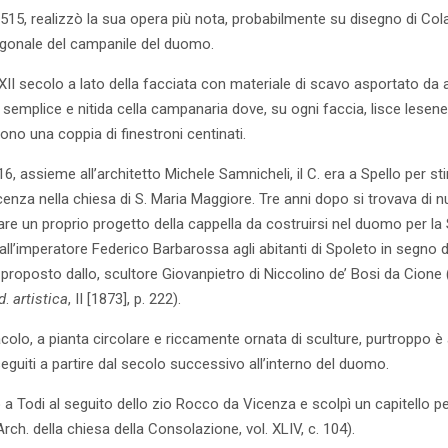
515, realizzò la sua opera più nota, probabilmente su disegno di Cola
ligonale del campanile del duomo.
 XII secolo a lato della facciata con materiale di scavo asportato da a
semplice e nitida cella campanaria dove, su ogni faccia, lisce lesene
ono una coppia di finestroni centinati.
, assieme all’architetto Michele Samnicheli, il C. era a Spello per stim
enza nella chiesa di S. Maria Maggiore. Tre anni dopo si trovava di 
tare un proprio progetto della cappella da costruirsi nel duomo per la
all’imperatore Federico Barbarossa agli abitanti di Spoleto in segno d
o proposto dallo, scultore Giovanpietro di Niccolino de’ Bosi da Cione
d
.
artistica
, II [1873], p. 222).
colo, a pianta circolare e riccamente ornata di sculture, purtroppo è
eseguiti a partire dal secolo successivo all’interno del duomo.
nò a Todi al seguito dello zio Rocco da Vicenza e scolpì un capitello pe
rch. della chiesa della Consolazione, vol. XLIV, c. 104).