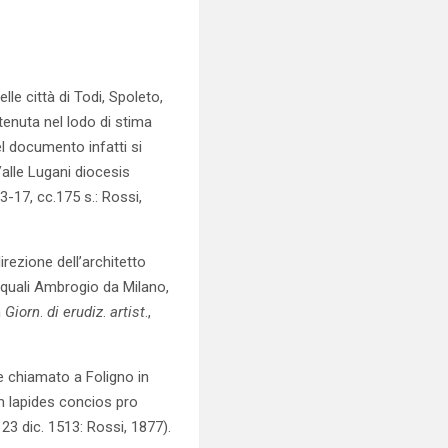
lle città di Todi, Spoleto,
tenuta nel lodo di stima
el documento infatti si
alle Lugani diocesis
3-17, cc.175 s.: Rossi,
irezione dell’architetto
 quali Ambrogio da Milano,
n
Giorn
.
di erudiz
.
artist
.,
ne chiamato a Foligno in
m lapides concios pro
 23 dic. 1513: Rossi, 1877).