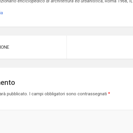
izionario enciclopedico di architettura ed urbanistica
, Roma 1968, II
ia
IONE
mento
sarà pubblicato.
I campi obbligatori sono contrassegnati
*