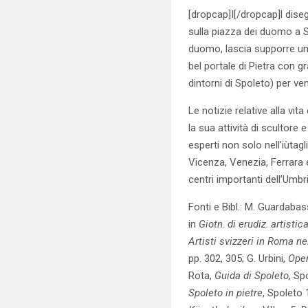
[dropcap]I[/dropcap]l diseg
sulla piazza dei duomo a S
duomo, lascia supporre una 
bel portale di Pietra con g
dintorni di Spoleto) per ve
Le notizie relative alla vi
la sua attività di scultore 
esperti non solo nell’iùta
Vicenza, Venezia, Ferrara e
centri importanti dell’Umbria
F
onti e Bibl
.: M. Guardabas
in
Giotn
.
di erudiz
.
artistic
Artisti svizzeri in Roma n
pp. 302, 305; G. Urbini,
Oper
Rota,
Guida di Spoleto
, Sp
Spoleto in pietre
, Spoleto 