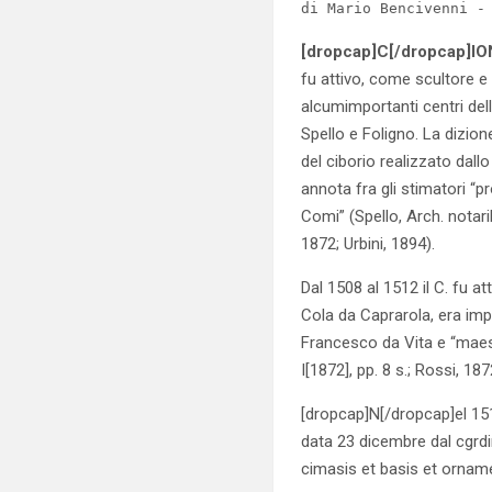
di Mario Bencivenni -
[dropcap]C[/dropcap]I
fu attivo, come scultore e 
alcumimportanti centri dell
Spello e Foligno. La dizio
del ciborio realizzato dall
annota fra gli stimatori “
Comi” (Spello, Arch. notari
1872; Urbini, 1894).
Dal 1508 al 1512 il C. fu at
Cola da Caprarola, era im
Francesco da Vita e “maes
I[1872], pp. 8 s.; Rossi, 187
[dropcap]N[/dropcap]el 151
data 23 dicembre dal cgrdi
cimasis et basis et ornamen