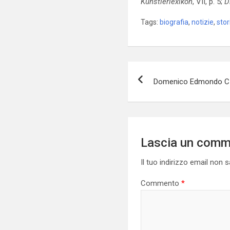
Künstlerlexikon
, VII, p. 5;
D
Tags:
biografia
,
notizie
,
stor
Navigazione
Domenico Edmondo C
articoli
Lascia un com
Il tuo indirizzo email non 
Commento
*