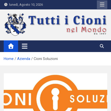
Skip
lunedì, Agosto 10, 2026
to
content
Tutti i Cioni nel Mondo
Where Cioni`s come from
Home
Azienda
Cioni Soluzioni