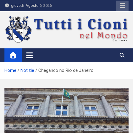
Skip
giovedì, Agosto 6, 2026
to
content
Tutti i Cioni nel Mondo
Where Cioni`s come from
Home
Notizie
Chegando no Rio de Janeiro