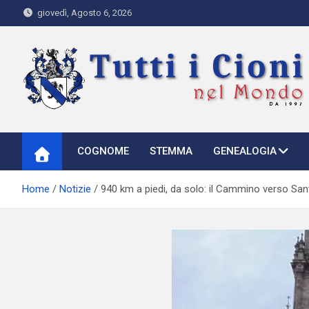
Skip
giovedì, Agosto 6, 2026
to
content
Tutti i Cioni nel Mondo
Where Cioni`s come from
COGNOME
STEMMA
GENEALOGIA
Home
Notizie
940 km a piedi, da solo: il Cammino verso Sa