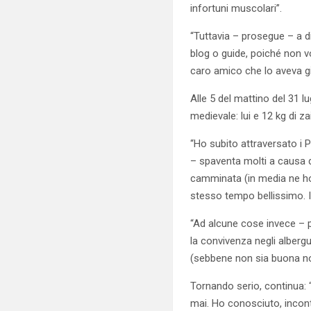
infortuni muscolari”.
“Tuttavia – prosegue – a 
blog o guide, poiché non v
caro amico che lo aveva gi
Alle 5 del mattino del 31 l
medievale: lui e 12 kg di za
“Ho subito attraversato i 
– spaventa molti a causa de
camminata (in media ne ho p
stesso tempo bellissimo. In
“Ad alcune cose invece – 
la convivenza negli alberg
(sebbene non sia buona no
Tornando serio, continua:
mai. Ho conosciuto, incont