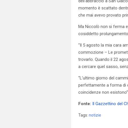
dell’abbraccio a San Giaco
momento è scattato dentro
che mai avevo provato prim
Ma Niccolò non si ferma e d
cosiddetto prolungamento
“Il 5 agosto la mia cara a
commozione – Le prometto 
trovarlo. Quando il 22 ago
a cercare quel sasso, senz
“L’ultimo giorno del cammi
perfettamente a forma di c
coincidenze non esistono”
Fonte:
Il Gazzettino del Ch
Tags:
notizie