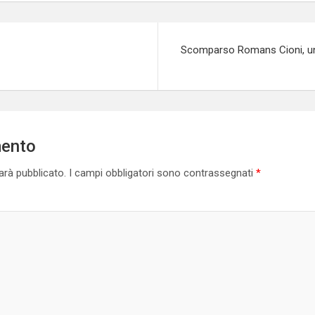
Scomparso Romans Cioni, un 
mento
sarà pubblicato.
I campi obbligatori sono contrassegnati
*