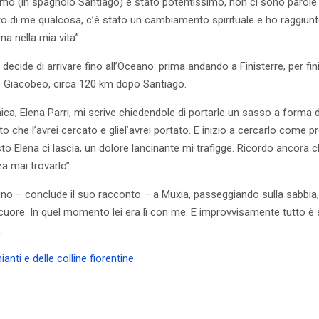
mo (in spagnolo Santiago) è stato potentissimo, non ci sono parole p
 di me qualcosa, c’è stato un cambiamento spirituale e ho raggiu
a nella mia vita”.
ecide di arrivare fino all’Oceano: prima andando a Finisterre, per fin
 Giacobeo, circa 120 km dopo Santiago.
mica, Elena Parri, mi scrive chiedendole di portarle un sasso a forma 
che l’avrei cercato e gliel’avrei portato. E inizio a cercarlo come
sto Elena ci lascia, un dolore lancinante mi trafigge. Ricordo ancora 
a mai trovarlo”.
no – conclude il suo racconto – a Muxia, passeggiando sulla sabbia, 
uore. In quel momento lei era lì con me. E improvvisamente tutto è s
.
ianti e delle colline fiorentine