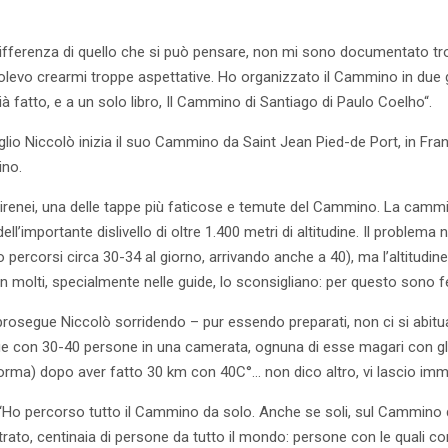
differenza di quello che si può pensare, non mi sono documentato t
olevo crearmi troppe aspettative. Ho organizzato il Cammino in due g
à fatto, e a un solo libro, Il Cammino di Santiago di Paulo Coelho“.
uglio Niccolò inizia il suo Cammino da Saint Jean Pied-de Port, in Fra
ino.
Pirenei, una delle tappe più faticose e temute del Cammino. La cammi
ll’importante dislivello di oltre 1.400 metri di altitudine. Il problema
ercorsi circa 30-34 al giorno, arrivando anche a 40), ma l’altitudine. 
 molti, specialmente nelle guide, lo sconsigliano: per questo sono fel
prosegue Niccolò sorridendo – pur essendo preparati, non ci si abi
ue con 30-40 persone in una camerata, ognuna di esse magari con gli 
rma) dopo aver fatto 30 km con 40C°… non dico altro, vi lascio imma
 “Ho percorso tutto il Cammino da solo. Anche se soli, sul Cammino 
rato, centinaia di persone da tutto il mondo: persone con le quali c