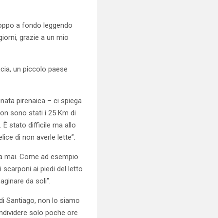
roppo a fondo leggendo
iorni, grazie a un mio
ncia, un piccolo paese
nata pirenaica – ci spiega
 non sono stati i 25 Km di
È stato difficile ma allo
ice di non averle lette”.
tua mai. Come ad esempio
scarponi ai piedi del letto
ginare da soli”.
di Santiago, non lo siamo
ondividere solo poche ore