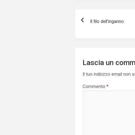
Navigazione
Il filo dell’inganno
articoli
Lascia un com
Il tuo indirizzo email non 
Commento
*