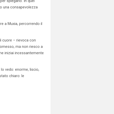
er spiegarlo. In quel
nto una consapevolezza
ire a Muxia, percorrendo il
di cuore – rievoca con
 promesso, ma non riesco a
che iniziai incessantemente
lo vedo: enorme, liscio,
tato chiaro: le