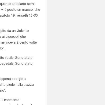
in quanto altopiano semi
ve vi è posto un masso, che
apitolo 19, versetti 16-30,
lpito da un violento
a ai discepoli che
nome, riceverà cento volte
do”.
to facile. Sono stato
n ospedale. Sono stato
n appena scorgo la
etto piede nella piazza
rio”.
e: il momento