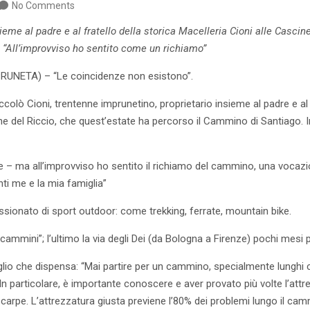
No Comments
ieme al padre e al fratello della storica Macelleria Cioni alle Cascin
“All’improvviso ho sentito come un richiamo”
UNETA) – “Le coincidenze non esistono”.
iccolò Cioni, trentenne imprunetino, proprietario insieme al padre e al 
ine del Riccio, che quest’estate ha percorso il Cammino di Santiago. I
e – ma all’improvviso ho sentito il richiamo del cammino, una vocaz
ti me e la mia famiglia”
sionato di sport outdoor: come trekking, ferrate, mountain bike.
 “cammini”; l’ultimo la via degli Dei (da Bologna a Firenze) pochi mesi p
glio che dispensa: “Mai partire per un cammino, specialmente lunghi 
 In particolare, è importante conoscere e aver provato più volte l’attr
arpe. L’attrezzatura giusta previene l’80% dei problemi lungo il ca