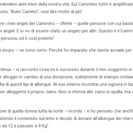
dividere anni interi della nostra vita. Sul Cammino tutto è amplifica
rio, “Buen Camino”, vuol dire molto di più”.
ere i miei angeli del Cammino – riflette – quelle persone con cui bas
i angeli. E io so di essere stato un angelo per altri. Questo è il Cammin
a persona, ed è così potente”.
 sicuro – ne sono certo. Perché ho imparato che niente accade per 
ntinua – vi racconto cosa mi è successo durante il mio soggiorno in
e alloggio in cambio di una donazione, solitamente di stampo cristian
fia di questi tipi di albergue. Al suo interno incontrai una signora in l
er alleggerire il proprio zaino. Non si riferiva allo zaino in spalla, ma
one di quella donna tutta la notte – ricorda – e ho pensato che anch’i
istendo il contenuto sul letto e decido di donare all’albergue dei miei ef
no da 12 è passato a 9 Kg”.