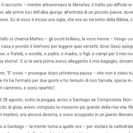
il racconto – mentre attraversavo le Mesetas, il tratto più difficile 
, alle prime luci dell’alba giungo all’entrata di un piccolo paese, do
ione. Su di esso è incisa una sigla, che era un versetto della Bibbia, c
tello si chiama Matteo – gli occhi brillano, la voce trema – Vengo co
 casa e prendo il telefono per leggere quei versetti, dove Gesù spieg
e, o fratelli, o sorelle, o padre, o madre, o figli, o campi per il mio 
ita eterna”. E io la sera prima avevo alleggerito il mio bagaglio, donan
o. “E’ ovvio – prosegue dopo un’intensa pausa – che non è stato tut
he mi ha fermato per due giorni e ho temuto di non farcela, specie i
el cammino, e sono ripartito”.
 il 28 agosto, sotto la pioggia, arrivo a Santiago de Compostela. No
odo di gioia, avevo compiuto la missione più grande della mia vita. M
del mattino, era ancora deserta, e sono scoppiato in un pianto liberato
 a Santiago – la mente torna a quelle ore – per visitare la cattedral