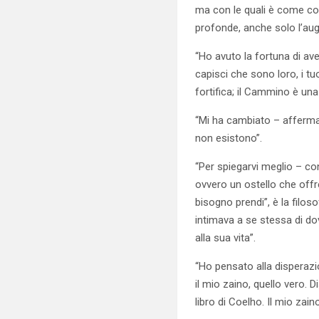
ma con le quali è come con
profonde, anche solo l’augu
“Ho avuto la fortuna di av
capisci che sono loro, i tuo
fortifica; il Cammino è un
“Mi ha cambiato – afferma
non esistono”.
“Per spiegarvi meglio – co
ovvero un ostello che offr
bisogno prendi”, è la filoso
intimava a se stessa di dov
alla sua vita”.
“Ho pensato alla disperazi
il mio zaino, quello vero. D
libro di Coelho. Il mio zai