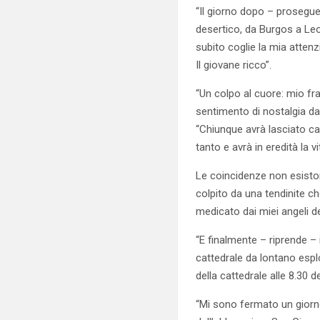
“Il giorno dopo – prosegue 
desertico, da Burgos a Leon
subito coglie la mia attenz
Il giovane ricco”.
“Un colpo al cuore: mio fra
sentimento di nostalgia da
“Chiunque avrà lasciato cas
tanto e avrà in eredità la v
Le coincidenze non esiston
colpito da una tendinite c
medicato dai miei angeli d
“E finalmente – riprende –
cattedrale da lontano espl
della cattedrale alle 8.30 
“Mi sono fermato un giorno