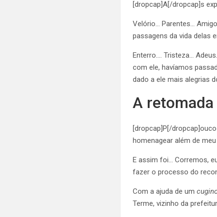
[dropcap]A[/dropcap]s exp
Velório… Parentes… Amigo
passagens da vida delas e
Enterro…. Tristeza… Adeus
com ele, havíamos passad
dado a ele mais alegrias 
A retomada
[dropcap]P[/dropcap]ouco t
homenagear além de meu 
E assim foi… Corremos, eu
fazer o processo do reco
Com a ajuda de um
cugin
Terme, vizinho da prefeitu