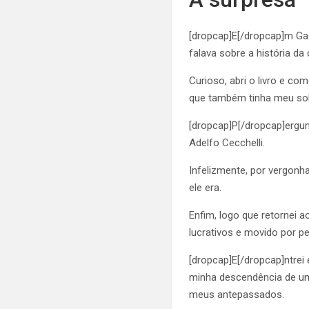
[dropcap]E[/dropcap]m Gag
falava sobre a história d
Curioso, abri o livro e co
que também tinha meu s
[dropcap]P[/dropcap]ergun
Adelfo Cecchelli.
Infelizmente, por vergonh
ele era.
Enfim, logo que retornei a
lucrativos e movido por p
[dropcap]E[/dropcap]ntrei 
minha descendência de um
meus antepassados.