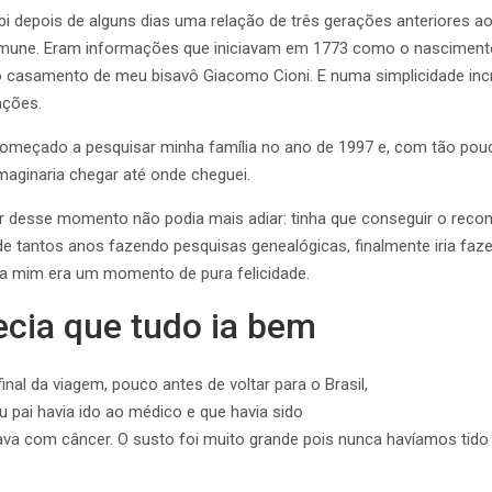
bi depois de alguns dias uma relação de três gerações anteriores 
omune. Eram informações que iniciavam em 1773 como o nasciment
casamento de meu bisavô Giacomo Cioni. E numa simplicidade incr
ações.
começado a pesquisar minha família no ano de 1997 e, com tão po
maginaria chegar até onde cheguei.
ir desse momento não podia mais adiar: tinha que conseguir o rec
 de tantos anos fazendo pesquisas genealógicas, finalmente iria faze
a mim era um momento de pura felicidade.
cia que tudo ia bem
inal da viagem, pouco antes de voltar para o Brasil,
u pai havia ido ao médico e que havia sido
tava com câncer. O susto foi muito grande pois nunca havíamos tid