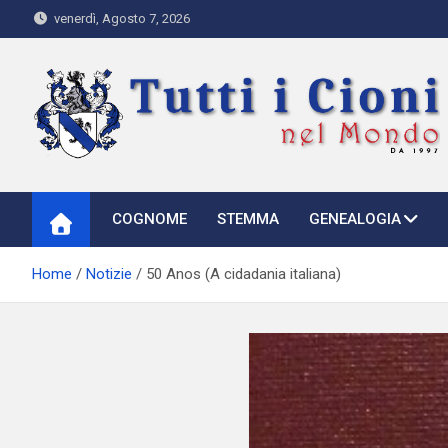
Skip
venerdì, Agosto 7, 2026
to
content
Tutti i Cioni nel Mondo
Where Cioni`s come from
COGNOME
STEMMA
GENEALOGIA
Home
Notizie
50 Anos (A cidadania italiana)