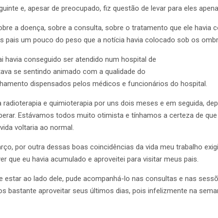
guinte e, apesar de preocupado, fiz questão de levar para eles apena
bre a doença, sobre a consulta, sobre o tratamento que ele havi
us pais um pouco do peso que a notícia havia colocado sob os ombr
i havia conseguido ser atendido num hospital de
stava se sentindo animado com a qualidade do
amento dispensados pelos médicos e funcionários do hospital.
ria radioterapia e quimioterapia por uns dois meses e em seguida, 
operar. Estávamos todos muito otimista e tínhamos a certeza de que
vida voltaria ao normal.
ço, por outra dessas boas coincidências da vida meu trabalho exigi
er que eu havia acumulado e aproveitei para visitar meus pais.
 estar ao lado dele, pude acompanhá-lo nas consultas e nas sessõ
s bastante aproveitar seus últimos dias, pois infelizmente na seman