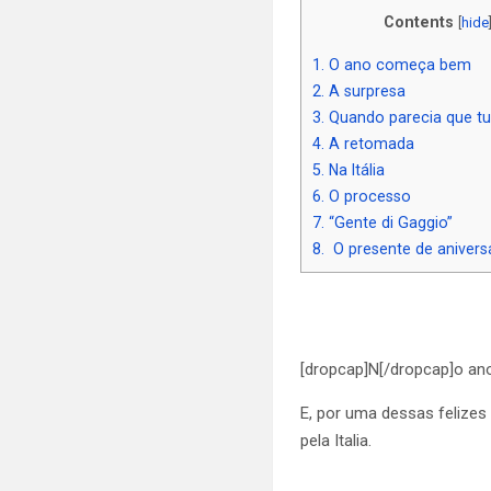
Contents
[
hide
1.
O ano começa bem
2.
A surpresa
3.
Quando parecia que t
4.
A retomada
5.
Na Itália
6.
O processo
7.
“Gente di Gaggio”
8.
O presente de anivers
[dropcap]N[/dropcap]o ano
E, por uma dessas felizes 
pela Italia.