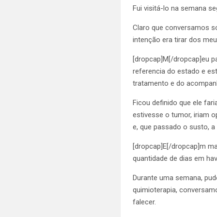
Fui visitá-lo na semana se
Claro que conversamos so
intenção era tirar dos me
[dropcap]M[/dropcap]eu pa
referencia do estado e e
tratamento e do acompanh
Ficou definido que ele fa
estivesse o tumor, iriam 
e, que passado o susto, a 
[dropcap]E[/dropcap]m mar
quantidade de dias em hav
Durante uma semana, pude
quimioterapia, conversamo
falecer.