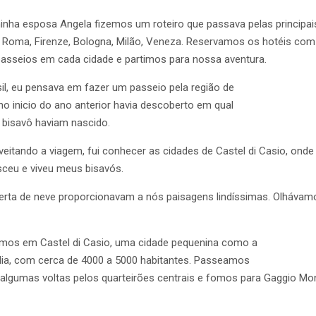
inha esposa Angela fizemos um roteiro que passava pelas principai
 Roma, Firenze, Bologna, Milão, Veneza. Reservamos os hotéis com
 passeios em cada cidade e partimos para nossa aventura.
l, eu pensava em fazer um passeio pela região de
 inicio do ano anterior havia descoberto em qual
isavô haviam nascido.
veitando a viagem, fui conhecer as cidades de Castel di Casio, ond
ceu e viveu meus bisavós.
rta de neve proporcionavam a nós paisagens lindíssimas. Olháva
mos em Castel di Casio, uma cidade pequenina como a
alia, com cerca de 4000 a 5000 habitantes. Passeamos
 algumas voltas pelos quarteirões centrais e fomos para Gaggio Mo