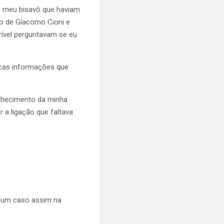
ao meu bisavô que haviam
o de Giacomo Cioni e
ível perguntavam se eu
ucas informações que
onhecimento da minha
r a ligação que faltava
o um caso assim na