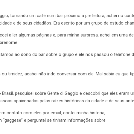
gio, tomando um café num bar próximo à prefeitura, achei no canto
a cidade e de seus cidadãos. Era escrito por um grupo de estudo c
mecei a ler algumas páginas e, para minha surpresa, achei em uma de
obrenome.
tamos ao dono do bar sobre o grupo e ele nos passou o telefone d
a ou timidez, acabei não indo conversar com ele. Mal sabia eu que t
o Brasil, pesquisei sobre Gente di Gaggio e descobri que eles eram 
essoas apaixonadas pelas raízes históricas da cidade e de seus an
em contato com eles por email, contei minha historia,
 “gaggese” e perguntei se tinham informações sobre