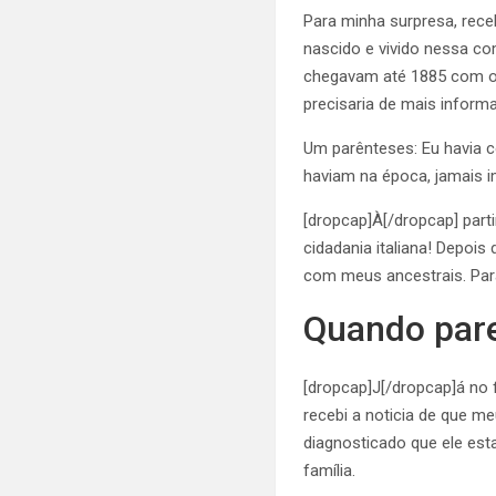
Para minha surpresa, rece
nascido e vivido nessa c
chegavam até 1885 com o 
precisaria de mais inform
Um parênteses: Eu havia 
haviam na época, jamais i
[dropcap]À[/dropcap] part
cidadania italiana! Depois
com meus ancestrais. Par
Quando pare
[dropcap]J[/dropcap]á no f
recebi a noticia de que me
diagnosticado que ele es
família.