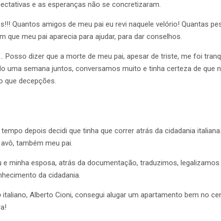
ectativas e as esperanças não se concretizaram.
s!!! Quantos amigos de meu pai eu revi naquele velório! Quantas 
m que meu pai aparecia para ajudar, para dar conselhos.
… Posso dizer que a morte de meu pai, apesar de triste, me foi tran
o uma semana juntos, conversamos muito e tinha certeza de que 
do que decepções.
empo depois decidi que tinha que correr atrás da cidadania italiana
avô, também meu pai.
 e minha esposa, atrás da documentação, traduzimos, legalizamos e l
nhecimento da cidadania.
o
italiano, Alberto Cioni, consegui alugar um apartamento bem no cen
ra!