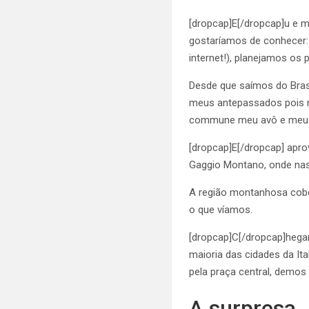
[dropcap]E[/dropcap]u e m
gostaríamos de conhecer:
internet!), planejamos os
Desde que saímos do Brasi
meus antepassados pois no
commune meu avô e meu b
[dropcap]E[/dropcap] apro
Gaggio Montano, onde nas
A região montanhosa cobe
o que víamos.
[dropcap]C[/dropcap]hega
maioria das cidades da It
pela praça central, demos
A surpresa