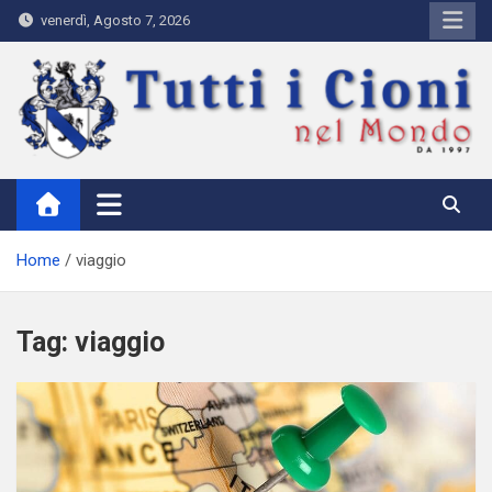
Skip
venerdì, Agosto 7, 2026
to
content
Tutti i Cioni nel Mondo
Where Cioni`s come from
Home
viaggio
Tag:
viaggio