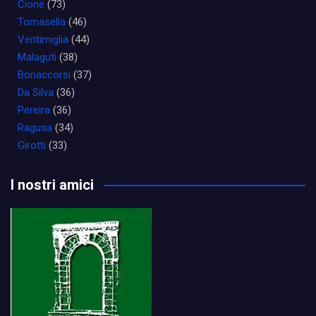
Cione
(73)
Tomasella
(46)
Ventimiglia
(44)
Malaguti
(38)
Bonaccorsi
(37)
Da Silva
(36)
Pereira
(36)
Ragusa
(34)
Girotti
(33)
I nostri amici