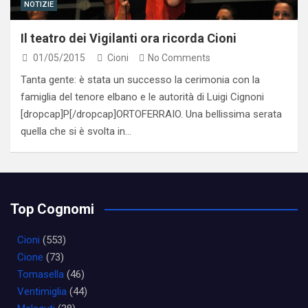
NOTIZIE
Il teatro dei Vigilanti ora ricorda Cioni
01/05/2015
Cioni
No Comments
Tanta gente: è stata un successo la cerimonia con la
famiglia del tenore elbano e le autorità di Luigi Cignoni
[dropcap]P[/dropcap]ORTOFERRAIO. Una bellissima serata
quella che si è svolta in…
Top Cognomi
Cioni
(553)
Cione
(73)
Tomasella
(46)
Ventimiglia
(44)