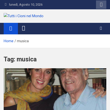
Skip
lunedì, Agosto 10, 2026
to
content
Tutti i Cioni nel Mondo
Where Cioni`s come from
Home
musica
Tag:
musica