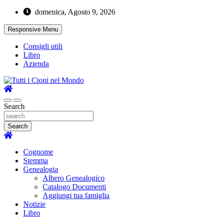
Skip
domenica, Agosto 9, 2026
to
content
Responsive Menu
Consigli utili
Libro
Azienda
Where Cioni`s come from
Tutti i Cioni nel Mondo
Search
Search
Cognome
Stemma
Genealogia
Albero Genealogico
Catalogo Documenti
Aggiungi tua famiglia
Notizie
Libro