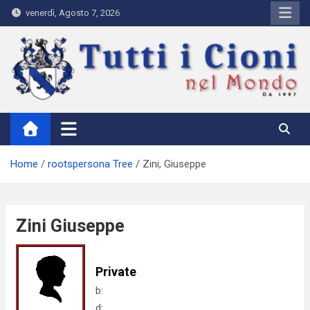
Skip
venerdì, Agosto 7, 2026
to
content
Tutti i Cioni nel Mondo
Where Cioni`s come from
Home
rootspersona Tree
Zini, Giuseppe
Zini Giuseppe
Private
b:
d: