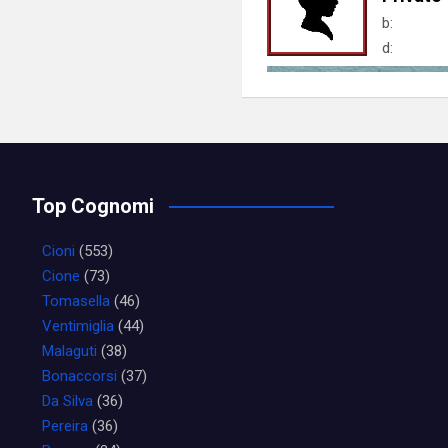
b:
d:
Top Cognomi
Cioni
(553)
Cione
(73)
Tomasella
(46)
Ventimiglia
(44)
Malaguti
(38)
Bonaccorsi
(37)
Da Silva
(36)
Pereira
(36)