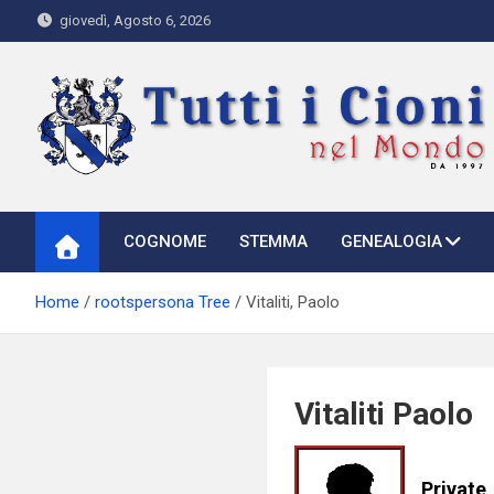
Skip
giovedì, Agosto 6, 2026
to
content
Tutti i Cioni nel Mondo
Where Cioni`s come from
COGNOME
STEMMA
GENEALOGIA
Home
rootspersona Tree
Vitaliti, Paolo
Vitaliti Paolo
Private