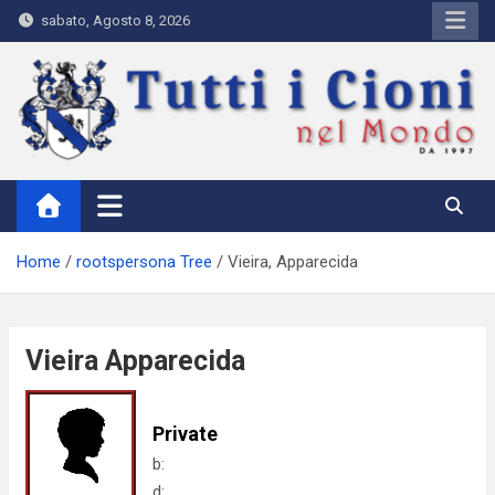
Skip
sabato, Agosto 8, 2026
to
content
Tutti i Cioni nel Mondo
Where Cioni`s come from
Home
rootspersona Tree
Vieira, Apparecida
Vieira Apparecida
Private
b:
d: