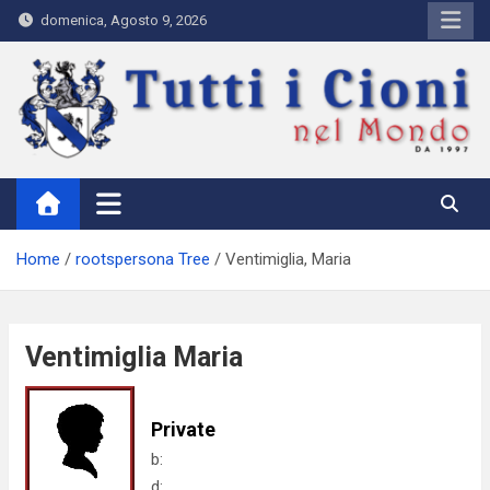
Skip
domenica, Agosto 9, 2026
to
content
Tutti i Cioni nel Mondo
Where Cioni`s come from
Home
rootspersona Tree
Ventimiglia, Maria
Ventimiglia Maria
Private
b:
d: