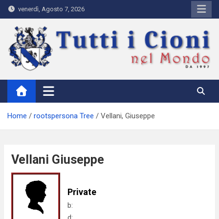
Skip
venerdì, Agosto 7, 2026
to
content
Tutti i Cioni nel Mondo
Where Cioni`s come from
Home
rootspersona Tree
Vellani, Giuseppe
Vellani Giuseppe
Private
b:
d: