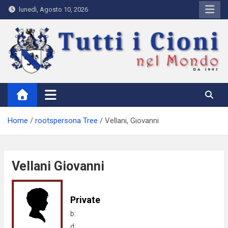
Skip
lunedì, Agosto 10, 2026
to
content
Tutti i Cioni nel Mondo
Where Cioni`s come from
Home
rootspersona Tree
Vellani, Giovanni
Vellani Giovanni
Private
b:
d: