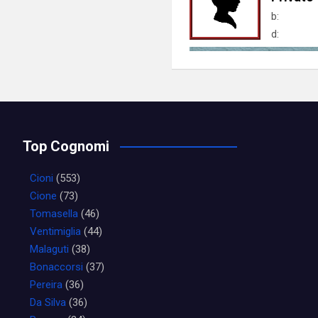
b:
d:
Top Cognomi
Cioni
(553)
Cione
(73)
Tomasella
(46)
Ventimiglia
(44)
Malaguti
(38)
Bonaccorsi
(37)
Pereira
(36)
Da Silva
(36)