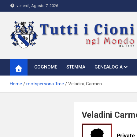
Skip
venerdì, Agosto 7, 2026
to
content
Tutti i Cioni nel Mondo
Where Cioni`s come from
COGNOME
STEMMA
GENEALOGIA
Home
rootspersona Tree
Veladini, Carmen
Veladini Carm
Private