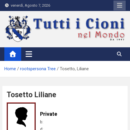
Skip
venerdì, Agosto 7, 2026
to
content
Tutti i Cioni nel Mondo
Where Cioni`s come from
Home
rootspersona Tree
Tosetto, Liliane
Tosetto Liliane
Private
b:
d: