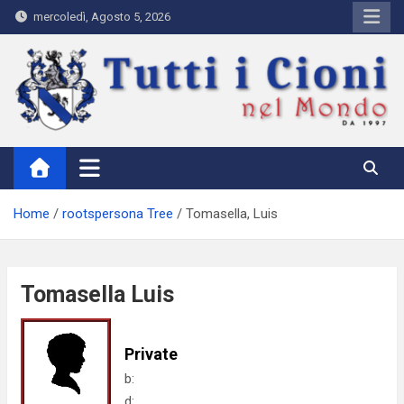
Skip
mercoledì, Agosto 5, 2026
to
content
Tutti i Cioni nel Mondo
Where Cioni`s come from
Home
rootspersona Tree
Tomasella, Luis
Tomasella Luis
Private
b:
d: