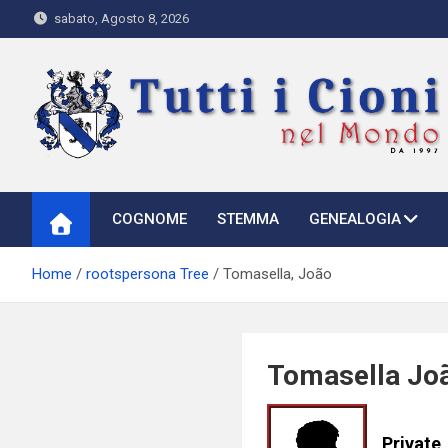
Skip
sabato, Agosto 8, 2026
to
content
Tutti i Cioni nel Mondo
Where Cioni`s come from
COGNOME
STEMMA
GENEALOGIA
Home
rootspersona Tree
Tomasella, João
Tomasella Jo
Private