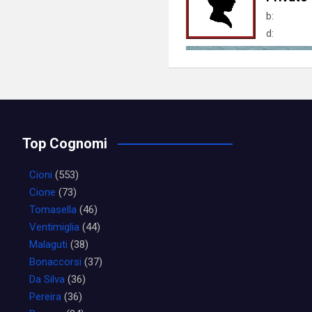
b:
d:
Top Cognomi
Cioni
(553)
Cione
(73)
Tomasella
(46)
Ventimiglia
(44)
Malaguti
(38)
Bonaccorsi
(37)
Da Silva
(36)
Pereira
(36)