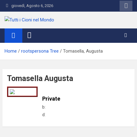
Skip
giovedì, Agosto 6, 2026
to
content
Tutti i Cioni nel Mondo
Where Cioni`s come from
Home
rootspersona Tree
Tomasella, Augusta
Tomasella Augusta
Private
b:
d: