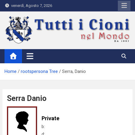
Skip
venerdì, Agosto 7, 2026
to
content
Tutti i Cioni nel Mondo
Where Cioni`s come from
Home
rootspersona Tree
Serra, Danio
Serra Danio
Private
b:
d: