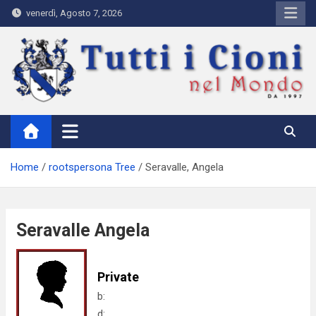
Skip
venerdì, Agosto 7, 2026
to
content
Tutti i Cioni nel Mondo
Where Cioni`s come from
Home
rootspersona Tree
Seravalle, Angela
Seravalle Angela
Private
b:
d: