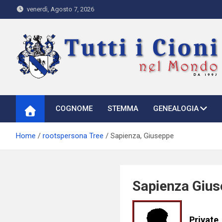
Skip
venerdì, Agosto 7, 2026
to
content
Tutti i Cioni nel Mondo
Where Cioni`s come from
COGNOME
STEMMA
GENEALOGIA
Home
rootspersona Tree
Sapienza, Giuseppe
Sapienza Giu
Private