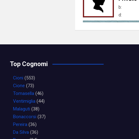
b:
d:
Top Cognomi
Cioni
(553)
Cione
(73)
Tomasella
(46)
Ventimiglia
(44)
Malaguti
(38)
Bonaccorsi
(37)
Pereira
(36)
Da Silva
(36)