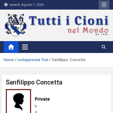
Skip
venerdì, Agosto 7, 2026
to
content
Tutti i Cioni nel Mondo
Where Cioni`s come from
Home
rootspersona Tree
Sanfilippo, Concetta
Sanfilippo Concetta
Private
b:
d: