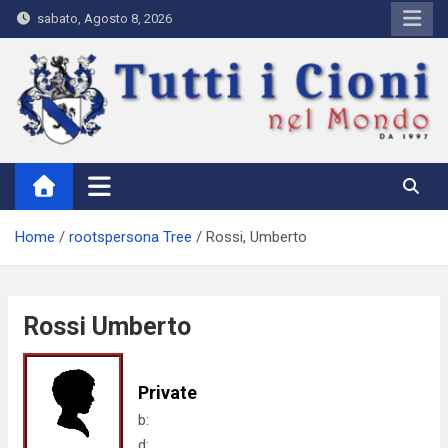
Skip
sabato, Agosto 8, 2026
to
content
Tutti i Cioni nel Mondo
Where Cioni`s come from
Home
rootspersona Tree
Rossi, Umberto
Rossi Umberto
Private
b:
d: