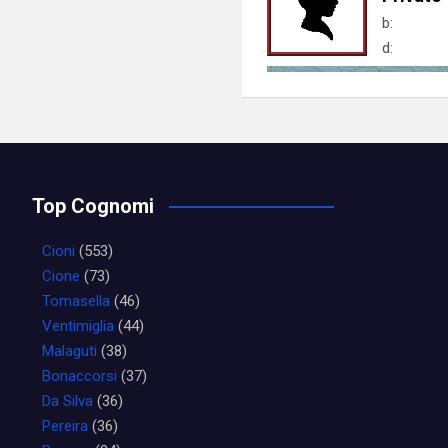
b:
d:
Top Cognomi
Cioni
(553)
Cione
(73)
Tomasella
(46)
Ventimiglia
(44)
Malaguti
(38)
Bonaccorsi
(37)
Da Silva
(36)
Pereira
(36)