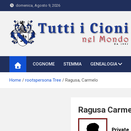
Skip
domenica, Agosto 9, 2026
to
content
Tutti i Cioni nel Mondo
Where Cioni`s come from
COGNOME
STEMMA
GENEALOGIA
Home
rootspersona Tree
Ragusa, Carmelo
Ragusa Carme
Private