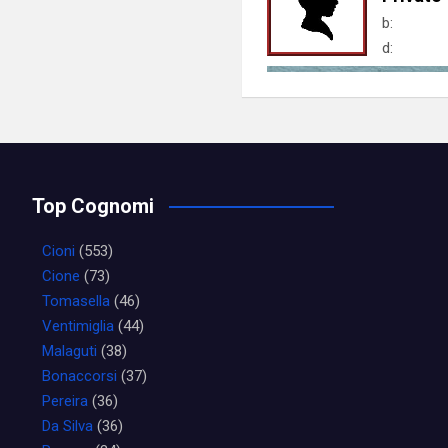
b:
d:
Top Cognomi
Cioni
(553)
Cione
(73)
Tomasella
(46)
Ventimiglia
(44)
Malaguti
(38)
Bonaccorsi
(37)
Pereira
(36)
Da Silva
(36)