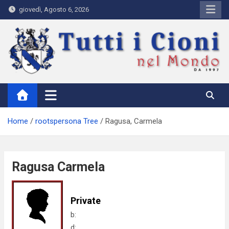
Skip
giovedì, Agosto 6, 2026
to
content
Tutti i Cioni nel Mondo
Where Cioni`s come from
Home
rootspersona Tree
Ragusa, Carmela
Ragusa Carmela
Private
b:
d: