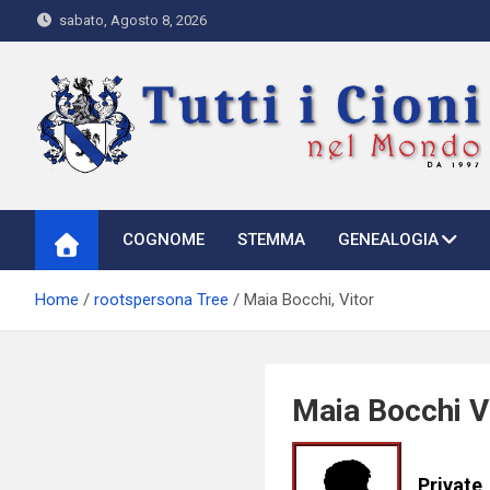
Skip
sabato, Agosto 8, 2026
to
content
Tutti i Cioni nel Mondo
Where Cioni`s come from
COGNOME
STEMMA
GENEALOGIA
Home
rootspersona Tree
Maia Bocchi, Vitor
Maia Bocchi V
Private