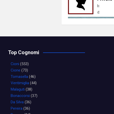
b:
d:
Top Cognomi
Cioni
(553)
Cione
(73)
Tomasella
(46)
Ventimiglia
(44)
Malaguti
(38)
Bonaccorsi
(37)
Da Silva
(36)
Pereira
(36)