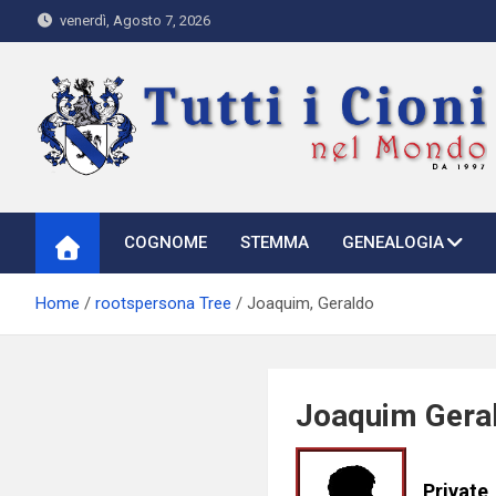
Skip
venerdì, Agosto 7, 2026
to
content
Tutti i Cioni nel Mondo
Where Cioni`s come from
COGNOME
STEMMA
GENEALOGIA
Home
rootspersona Tree
Joaquim, Geraldo
Joaquim Gera
Private