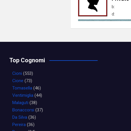
b:
d:
Top Cognomi
Cioni
(553)
Cione
(73)
Tomasella
(46)
Ventimiglia
(44)
Malaguti
(38)
Bonaccorsi
(37)
Da Silva
(36)
Pereira
(36)