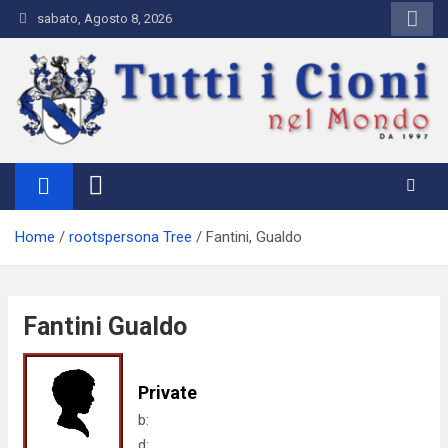
Skip
sabato, Agosto 8, 2026
to
content
Tutti i Cioni nel Mondo
Where Cioni`s come from
Home
rootspersona Tree
Fantini, Gualdo
Fantini Gualdo
Private
b:
d: