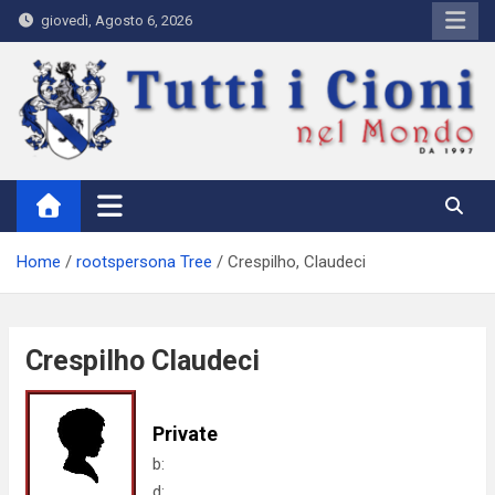
Skip
giovedì, Agosto 6, 2026
to
content
Tutti i Cioni nel Mondo
Where Cioni`s come from
Home
rootspersona Tree
Crespilho, Claudeci
Crespilho Claudeci
Private
b:
d: