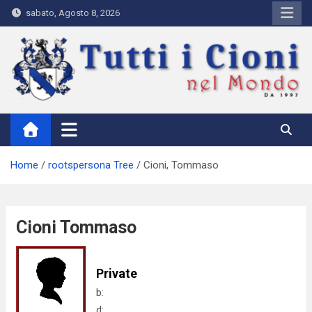
Skip
sabato, Agosto 8, 2026
to
content
Tutti i Cioni nel Mondo
Where Cioni`s come from
Home
rootspersona Tree
Cioni, Tommaso
Cioni Tommaso
Private
b:
d: