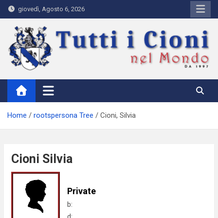
Skip
giovedì, Agosto 6, 2026
to
content
Tutti i Cioni nel Mondo
Where Cioni`s come from
Home
rootspersona Tree
Cioni, Silvia
Cioni Silvia
Private
b:
d: