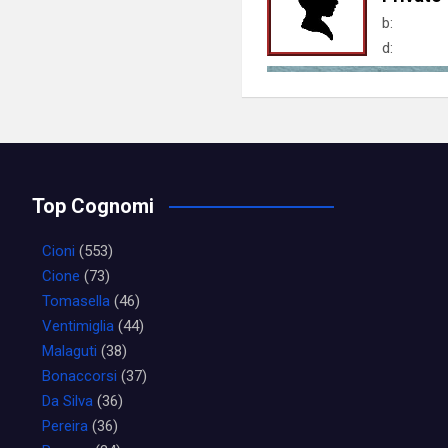
b:
d:
Top Cognomi
Cioni
(553)
Cione
(73)
Tomasella
(46)
Ventimiglia
(44)
Malaguti
(38)
Bonaccorsi
(37)
Da Silva
(36)
Pereira
(36)