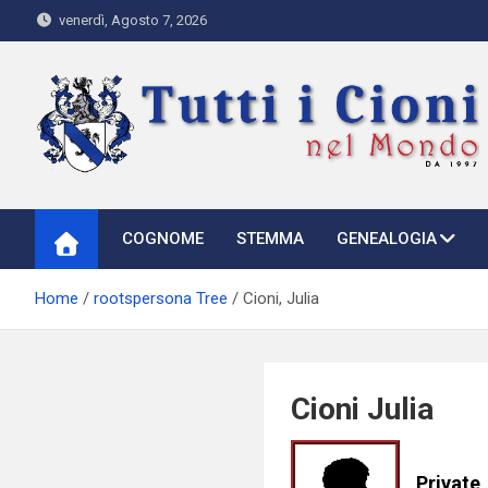
Skip
venerdì, Agosto 7, 2026
to
content
Tutti i Cioni nel Mondo
Where Cioni`s come from
COGNOME
STEMMA
GENEALOGIA
Home
rootspersona Tree
Cioni, Julia
Cioni Julia
Private