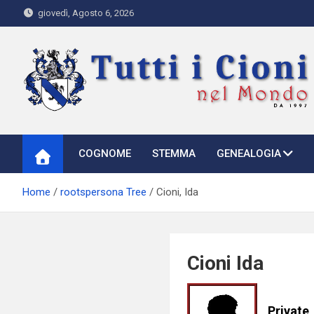
Skip
giovedì, Agosto 6, 2026
to
content
Tutti i Cioni nel Mondo
Where Cioni`s come from
COGNOME
STEMMA
GENEALOGIA
Home
rootspersona Tree
Cioni, Ida
Cioni Ida
Private