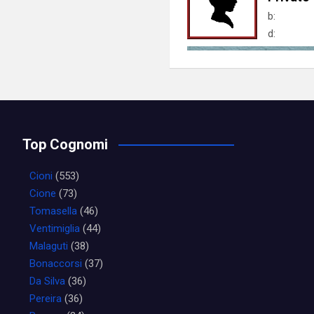
b:
d:
Top Cognomi
Cioni
(553)
Cione
(73)
Tomasella
(46)
Ventimiglia
(44)
Malaguti
(38)
Bonaccorsi
(37)
Da Silva
(36)
Pereira
(36)