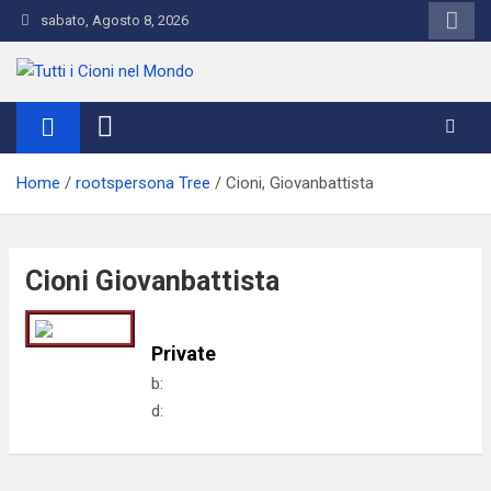
Skip
sabato, Agosto 8, 2026
to
content
Tutti i Cioni nel Mondo
Where Cioni`s come from
Home
rootspersona Tree
Cioni, Giovanbattista
Cioni Giovanbattista
Private
b:
d: