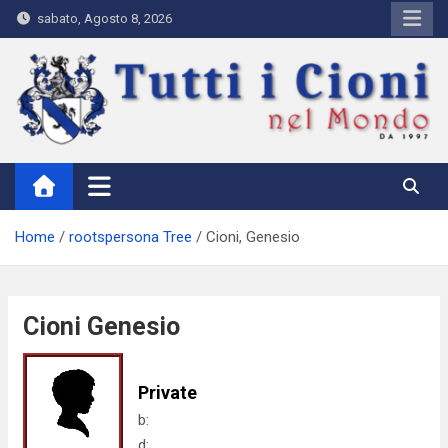
Skip
sabato, Agosto 8, 2026
to
content
Tutti i Cioni nel Mondo
Where Cioni`s come from
Home
rootspersona Tree
Cioni, Genesio
Cioni Genesio
Private
b:
d: