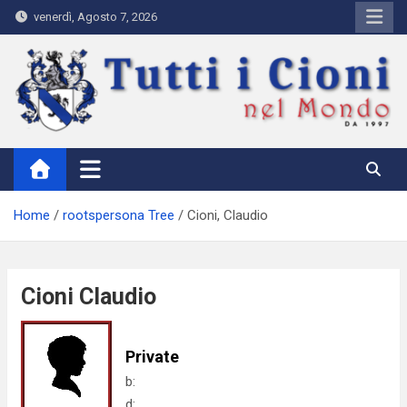
Skip
venerdì, Agosto 7, 2026
to
content
Tutti i Cioni nel Mondo
Where Cioni`s come from
Home
rootspersona Tree
Cioni, Claudio
Cioni Claudio
Private
b:
d: