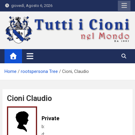
Skip
giovedì, Agosto 6, 2026
to
content
Tutti i Cioni nel Mondo
Where Cioni`s come from
Home
rootspersona Tree
Cioni, Claudio
Cioni Claudio
Private
b:
d: