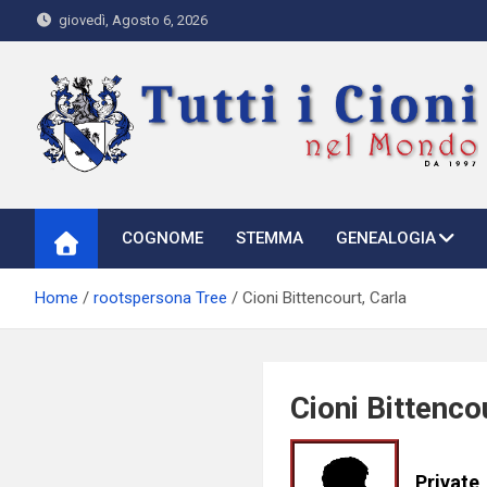
Skip
giovedì, Agosto 6, 2026
to
content
Tutti i Cioni nel Mondo
Where Cioni`s come from
COGNOME
STEMMA
GENEALOGIA
Home
rootspersona Tree
Cioni Bittencourt, Carla
Cioni Bittenco
Private