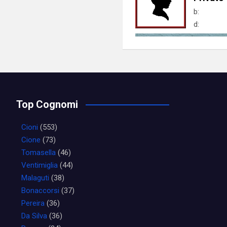
b:
d:
Top Cognomi
Cioni
(553)
Cione
(73)
Tomasella
(46)
Ventimiglia
(44)
Malaguti
(38)
Bonaccorsi
(37)
Pereira
(36)
Da Silva
(36)