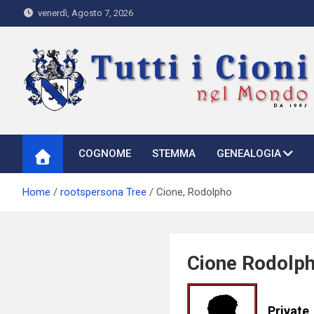
Skip
venerdì, Agosto 7, 2026
to
content
Tutti i Cioni nel Mondo
Where Cioni`s come from
COGNOME
STEMMA
GENEALOGIA
Home
rootspersona Tree
Cione, Rodolpho
Cione Rodolp
Private