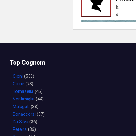
b:
d:
Top Cognomi
Cioni
(553)
Cione
(73)
Tomasella
(46)
Ventimiglia
(44)
Malaguti
(38)
Bonaccorsi
(37)
Da Silva
(36)
Pereira
(36)