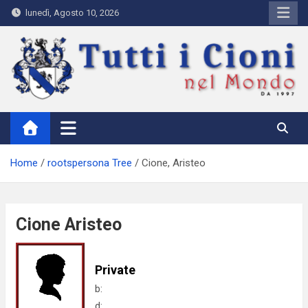
Skip
lunedì, Agosto 10, 2026
to
content
Tutti i Cioni nel Mondo
Where Cioni`s come from
Home
rootspersona Tree
Cione, Aristeo
Cione Aristeo
Private
b:
d: