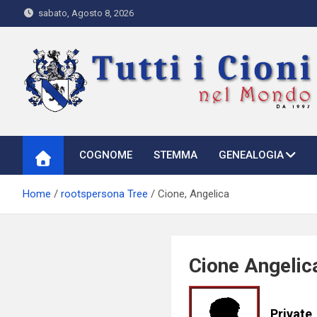
Skip
sabato, Agosto 8, 2026
to
content
Tutti i Cioni nel Mondo
Where Cioni`s come from
COGNOME
STEMMA
GENEALOGIA
Home
rootspersona Tree
Cione, Angelica
Cione Angelic
Private