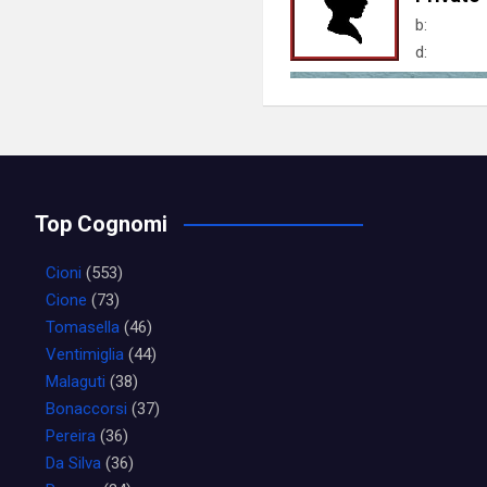
b:
d:
Top Cognomi
Cioni
(553)
Cione
(73)
Tomasella
(46)
Ventimiglia
(44)
Malaguti
(38)
Bonaccorsi
(37)
Pereira
(36)
Da Silva
(36)