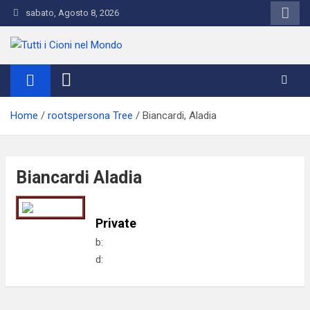
Skip
sabato, Agosto 8, 2026
to
content
Tutti i Cioni nel Mondo
Where Cioni`s come from
Home
rootspersona Tree
Biancardi, Aladia
Biancardi Aladia
Private
b:
d: