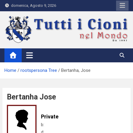
Skip
domenica, Agosto 9, 2026
to
content
Tutti i Cioni nel Mondo
Where Cioni`s come from
Home
rootspersona Tree
Bertanha, Jose
Bertanha Jose
Private
b:
d: