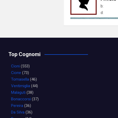
b:
d:
Top Cognomi
Cioni
(553)
Cione
(73)
Tomasella
(46)
Ventimiglia
(44)
Malaguti
(38)
Bonaccorsi
(37)
Pereira
(36)
Da Silva
(36)