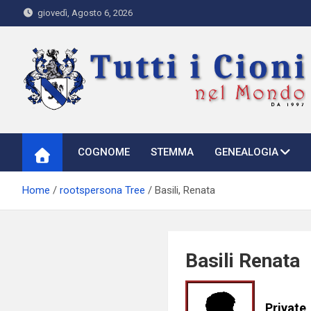
Skip
giovedì, Agosto 6, 2026
to
content
Tutti i Cioni nel Mondo
Where Cioni`s come from
COGNOME
STEMMA
GENEALOGIA
Home
rootspersona Tree
Basili, Renata
Basili Renata
Private