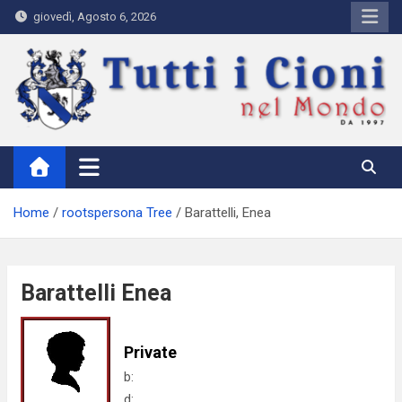
Skip
giovedì, Agosto 6, 2026
to
content
Tutti i Cioni nel Mondo
Where Cioni`s come from
Home
rootspersona Tree
Barattelli, Enea
Barattelli Enea
Private
b:
d: